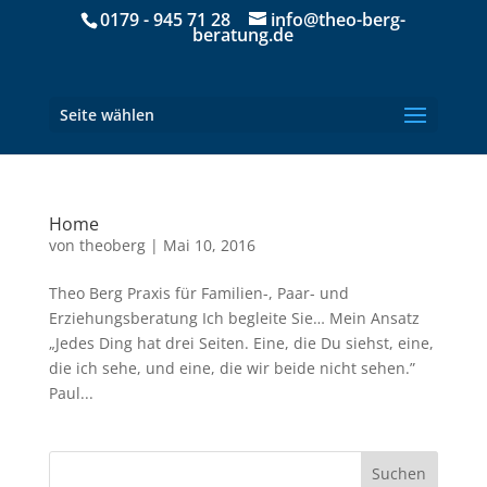
0179 - 945 71 28
info@theo-berg-
beratung.de
Seite wählen
Home
von
theoberg
|
Mai 10, 2016
Theo Berg Praxis für Familien-, Paar- und
Erziehungsberatung Ich begleite Sie… Mein Ansatz
„Jedes Ding hat drei Seiten. Eine, die Du siehst, eine,
die ich sehe, und eine, die wir beide nicht sehen.”
Paul...