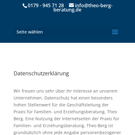
0179 - 945 71 28
info@theo-berg-
beratung.de
Seite wählen
Datenschutzerklärung
Wir freuen uns sehr über Ihr Interesse an unserem
Unternehmen. Datenschutz hat einen besonders
hohen Stellenwert für die Geschäftsleitung der
Praxis für Familien- und Erziehungsberatung, Theo
Berg. Eine Nutzung der Internetseiten der Praxis für
Familien- und Erziehungsberatung, Theo Berg ist
grundsätzlich ohne jede Angabe personenbezogener