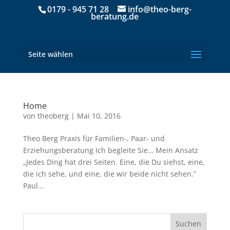
0179 - 945 71 28
info@theo-berg-
beratung.de
Seite wählen
Home
von
theoberg
|
Mai 10, 2016
Theo Berg Praxis für Familien-, Paar- und
Erziehungsberatung Ich begleite Sie… Mein Ansatz
„Jedes Ding hat drei Seiten. Eine, die Du siehst, eine,
die ich sehe, und eine, die wir beide nicht sehen.”
Paul...